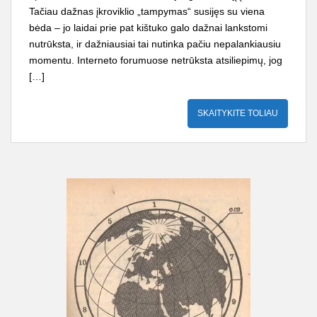
Tačiau dažnas įkroviklio „tampymas“ susijęs su viena
bėda – jo laidai prie pat kištuko galo dažnai lankstomi
nutrūksta, ir dažniausiai tai nutinka pačiu nepalankiausiu
momentu. Interneto forumuose netrūksta atsiliepimų, jog
[…]
SKAITYKITE TOLIAU