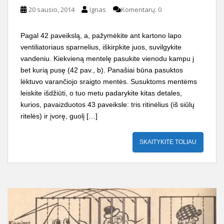
20 sausio, 2014
Ignas
Komentarų: 0
Pagal 42 paveikslą, a, pažymėkite ant kartono lapo
ventiliato­riaus sparnelius, iškirpkite juos, suvilgykite
vandeniu. Kiekvieną mentelę pasukite vienodu kampu j
bet kurią pusę (42 pav., b). Panašiai būna pasuktos
lėktuvo varančiojo sraigto mentės. Su­suktoms mentėms
leiskite išdžiūti, o tuo metu padarykite kitas detales,
kurios, pavaizduotos 43 pa­veiksle: tris ritinėlius (iš siūlų
rite­lės) ir įvorę, guolį […]
SKAITYKITE TOLIAU