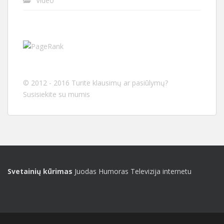
Video
© 2012 - 2016 Turite klausimų ar pasiūlymų?
Susisiekite su mumis
Svetainių kūrimas
Juodas Humoras
Televizija internetu