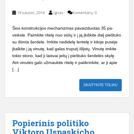
19 sausio, 2014
Ignas
Komentarų: 0
Šios konstrukcijos mecha­nizmas pavaizduotas 35 pa­
veiksle. Paimkite ritelę nuo siūlų ir į ją įkiškite dalį pieštuko
su iš­imta šerdele. Imkite nedidelę lentelę ir ki­toje pusėje
įkalkite į ją vinutę, kad galas truputį išlįstų. Vinu­tę imkite
tokio storio, kad ji laisvai įeitų į pieštuko šerdelės skylę.
Ant vinutės galo užmau­kite ritelę ir patikrinkite, ar ji apie
[…]
SKAITYKITE TOLIAU
Popierinis politiko
Viktoro Uspaskicho