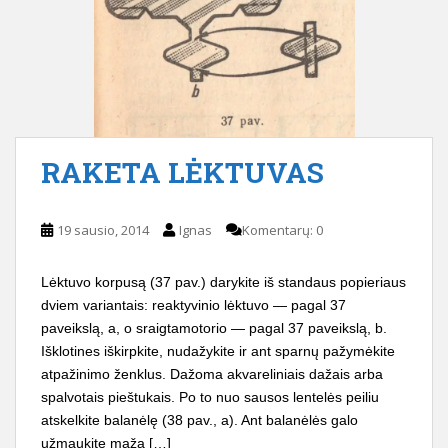
RAKETA LĖKTUVAS
19 sausio, 2014
Ignas
Komentarų: 0
Lėktuvo korpusą (37 pav.) darykite iš standaus popieriaus
dviem variantais: reaktyvinio lėktuvo — pagal 37
paveikslą, a, o sraigtamotorio — pagal 37 paveikslą, b.
Išklotines iškirpkite, nudažykite ir ant sparnų pažymėkite
atpažinimo ženklus. Dažo­ma akvareliniais dažais arba
spalvotais pieštukais. Po to nuo sausos lentelės peiliu
atskelkite balanėlę (38 pav., a). Ant balanėlės galo
užmaukite mažą […]