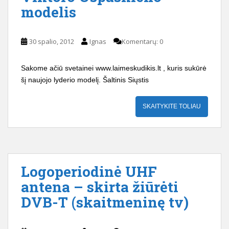
modelis
30 spalio, 2012
Ignas
Komentarų: 0
Sakome ačiū svetainei www.laimeskudikis.lt , kuris sukūrė
šį naujojo lyderio modelį. Šaltinis Siųstis
SKAITYKITE TOLIAU
Logoperiodinė UHF
antena – skirta žiūrėti
DVB-T (skaitmeninę tv)