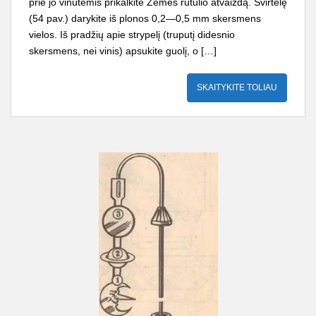
prie jo vinutėmis prikalkite Že­mės rutulio atvaizdą. Svirtelę
(54 pav.) darykite iš plonos 0,2—0,5 mm skersmens
vielos. Iš pradžių apie strypelį (truputį didesnio
skersmens, nei vinis) apsukite guolį, o […]
SKAITYKITE TOLIAU