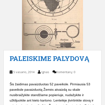
PALEISKIME PALYDOVĄ
5 vasario, 2014
Ignas
Komentarų: 0
Šis žaidimas pavaizduotas 52 paveiksle. Pirmiausia 53
paveiks­le pavaizduotą Žemės atvaizdą su skale
nusibraižykite standžiame popieriuje, nudažykite ir
užklijuokite ant kieto kartono. Lentelėje įtvirtinkite stovą ir