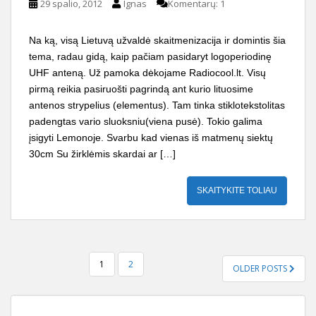
29 spalio, 2012
Ignas
Komentarų: 1
Na ką, visą Lietuvą užvaldė skaitmenizacija ir domintis šia
tema, radau gidą, kaip pačiam pasidaryt logoperiodinę
UHF anteną. Už pamoka dėkojame Radiocool.lt. Visų
pirmą reikia pasiruošti pagrindą ant kurio lituosime
antenos strypelius (elementus). Tam tinka stiklotekstolitas
padengtas vario sluoksniu(viena pusė). Tokio galima
įsigyti Lemonoje. Svarbu kad vienas iš matmenų siektų
30cm Su žirklėmis skardai ar […]
SKAITYKITE TOLIAU
ĮRAŠŲ
1
2
OLDER POSTS
PUSLAPIAVIMAS