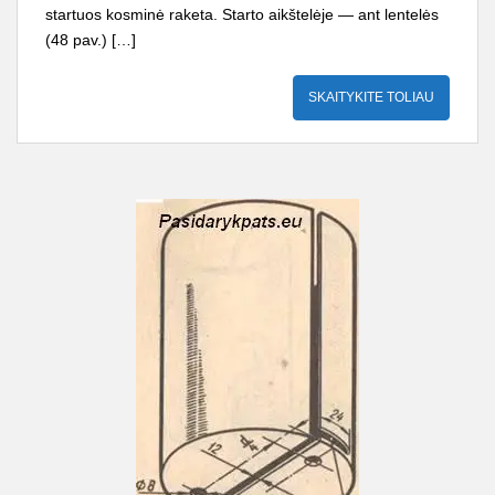
startuos kosminė ra­keta. Starto aikštelėje — ant lentelės
(48 pav.) […]
SKAITYKITE TOLIAU