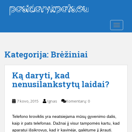
S
k
i
p
TOGGLE
t
o
m
a
Kategorija:
Brėžiniai
i
n
c
Ką daryti, kad
o
nenusilankstytų laidai?
n
t
e
7 kovo, 2015
Ignas
Komentarų: 0
n
t
Telefono kroviklis yra neatsiejama mūsų gyvenimo dalis,
kaip ir pats telefonas. Dažnai jį visur tampomės kartu, kad
aparatui išsikrovus, kad ir kavinėje, galėtume jį įkrauti.