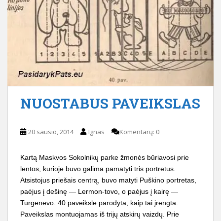
NUOSTABUS PAVEIKSLAS
20 sausio, 2014
Ignas
Komentarų: 0
Kartą Maskvos Sokolnikų parke žmonės būriavosi prie
lentos, kurioje buvo galima pamatyti tris portretus.
Atsistojus priešais centrą, buvo matyti Puškino portretas,
paėjus į dešinę — Lermon-tovo, o paėjus į kairę —
Turgenevo. 40 paveiksle parodyta, kaip tai įrengta.
Paveikslas montuojamas iš trijų atskirų vaizdų. Prie