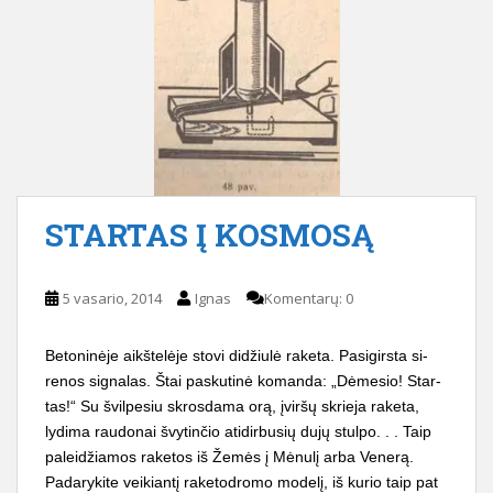
STARTAS Į KOSMOSĄ
5 vasario, 2014
Ignas
Komentarų: 0
Betoninėje aikštelėje stovi didžiulė raketa. Pasigirsta si­
renos signalas. Štai paskuti­nė komanda: „Dėmesio! Star­
tas!“ Su švilpesiu skrosdama orą, įviršų skrieja rake­ta,
lydima raudonai švytinčio atidirbusių dujų stulpo. . . Taip
paleidžiamos raketos iš Žemės į Mėnulį arba Ve­nerą.
Padarykite veikiantį raketodromo modelį, iš kurio taip pat