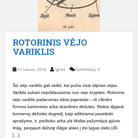
ROTORINIS VĖJO
VARIKLIS
21 sausio, 2014
Ignas
Komentarų: 0
Šis vėjo variklis gali veikti, kai pučia visai silpnas vėjas.
Variklis sukasi nepriklausomai nuo vėjo krypties. Rotorinis
vėjo variklis padaromas labai paprastai —iš cilindro
formos kartoninės arba skardinės dėžutės. Reikia išpjauti
konservų dėžutės dugnelį, kaip aiškinama paveikslo
aprašyme, ir, pieštuku arba yla tiksliai pažymėjus pjūvio
liniją, perpjauti dėžutę išilgai ašies į dvi lygias dalis (45
[…]