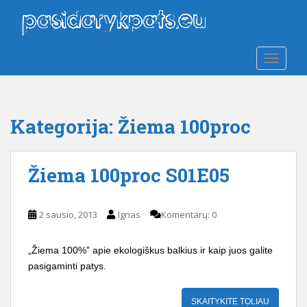
S
k
i
p
TOGGLE
t
o
m
a
Kategorija:
Žiema 100proc
i
n
c
Žiema 100proc S01E05
o
n
t
2 sausio, 2013
Ignas
Komentarų: 0
e
n
„Žiema 100%” apie ekologiškus balkius ir kaip juos galite
t
pasigaminti patys.
SKAITYKITE TOLIAU