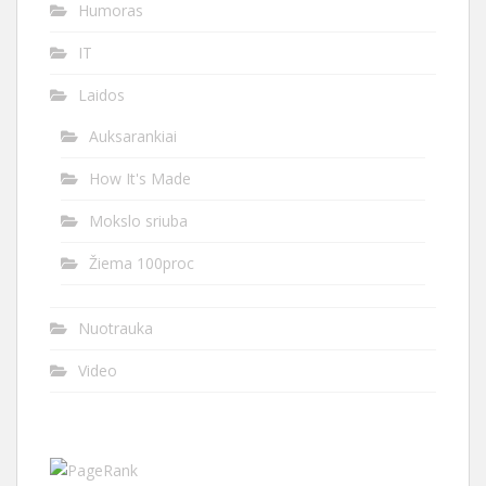
Humoras
IT
Laidos
Auksarankiai
How It's Made
Mokslo sriuba
Žiema 100proc
Nuotrauka
Video