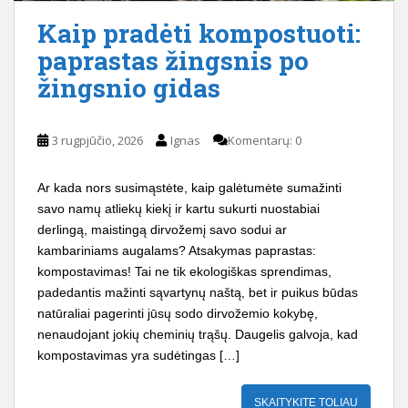
Kaip pradėti kompostuoti:
paprastas žingsnis po
žingsnio gidas
3 rugpjūčio, 2026
Ignas
Komentarų: 0
Ar kada nors susimąstėte, kaip galėtumėte sumažinti
savo namų atliekų kiekį ir kartu sukurti nuostabiai
derlingą, maistingą dirvožemį savo sodui ar
kambariniams augalams? Atsakymas paprastas:
kompostavimas! Tai ne tik ekologiškas sprendimas,
padedantis mažinti sąvartynų naštą, bet ir puikus būdas
natūraliai pagerinti jūsų sodo dirvožemio kokybę,
nenaudojant jokių cheminių trąšų. Daugelis galvoja, kad
kompostavimas yra sudėtingas […]
SKAITYKITE TOLIAU