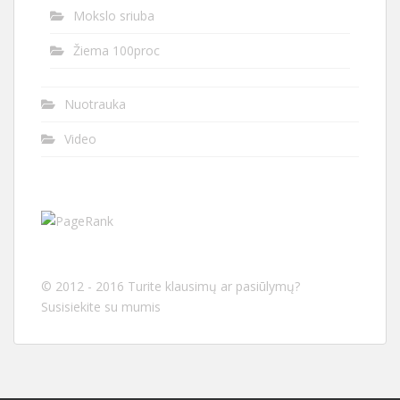
Mokslo sriuba
Žiema 100proc
Nuotrauka
Video
© 2012 - 2016 Turite klausimų ar pasiūlymų?
Susisiekite su mumis