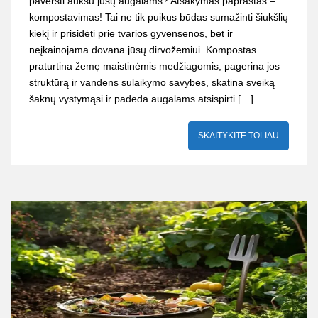
paversti auksu jūsų augalams? Atsakymas paprastas –
kompostavimas! Tai ne tik puikus būdas sumažinti šiukšlių
kiekį ir prisidėti prie tvarios gyvensenos, bet ir
neįkainojama dovana jūsų dirvožemiui. Kompostas
praturtina žemę maistinėmis medžiagomis, pagerina jos
struktūrą ir vandens sulaikymo savybes, skatina sveiką
šaknų vystymąsi ir padeda augalams atsispirti […]
SKAITYKITE TOLIAU