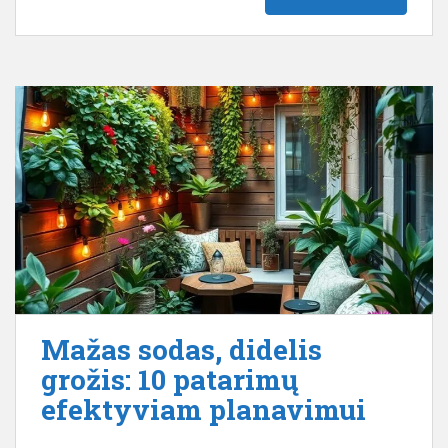
Mažas sodas, didelis
grožis: 10 patarimų
efektyviam planavimui