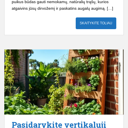
puikus būdas gauti nemokamų, natūralių trąšų, kurios
atgaivins jūsų dirvožemį ir paskatins augalų augimą. […]
SKAITYKITE TOLIAU
Pasidarykite vertikalųjį