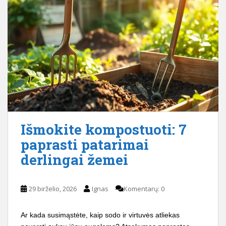
Išmokite kompostuoti: 7
paprasti patarimai
derlingai žemei
29 birželio, 2026
Ignas
Komentarų: 0
Ar kada susimąstėte, kaip sodo ir virtuvės atliekas