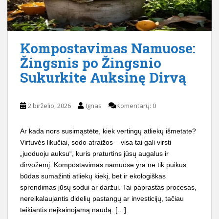
Kompostavimas Namuose:
Žingsnis po Žingsnio
Sukurkite Auksinę Dirvą
2 birželio, 2026
Ignas
Komentarų: 0
Ar kada nors susimąstėte, kiek vertingų atliekų išmetate?
Virtuvės likučiai, sodo atraižos – visa tai gali virsti
„juoduoju auksu“, kuris praturtins jūsų augalus ir
dirvožemį. Kompostavimas namuose yra ne tik puikus
būdas sumažinti atliekų kiekį, bet ir ekologiškas
sprendimas jūsų sodui ar daržui. Tai paprastas procesas,
nereikalaujantis didelių pastangų ar investicijų, tačiau
teikiantis neįkainojamą naudą. […]