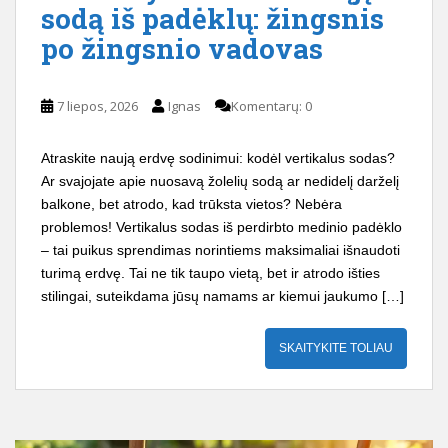
sodą iš padėklų: žingsnis
po žingsnio vadovas
7 liepos, 2026
Ignas
Komentarų: 0
Atraskite naują erdvę sodinimui: kodėl vertikalus sodas?
Ar svajojate apie nuosavą žolelių sodą ar nedidelį darželį
balkone, bet atrodo, kad trūksta vietos? Nebėra
problemos! Vertikalus sodas iš perdirbto medinio padėklo
– tai puikus sprendimas norintiems maksimaliai išnaudoti
turimą erdvę. Tai ne tik taupo vietą, bet ir atrodo išties
stilingai, suteikdama jūsų namams ar kiemui jaukumo […]
SKAITYKITE TOLIAU