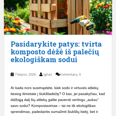
Pasidarykite patys: tvirta
komposto dėžė iš palečių
ekologiškam sodui
7 liepos, 2026
Ignas
Komentarų: 0
Ar kada nors susimąstėte, kiek sodo ir virtuvės atliekų
tiesiog išmetate į šiukšliadėžę? O kas, jei pasakyčiau, kad
didžiąją dalį šių atliekų galite paversti vertingu „auksu“
savo sodui? Kompostavimas – tai ne tik ekologiškas
sprendimas, padedantis sumažinti šiukšlių kiekį, bet ir