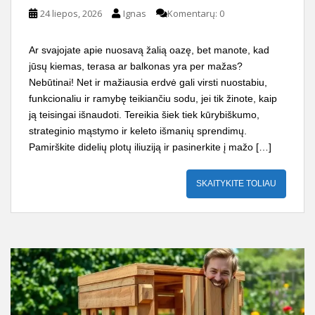
24 liepos, 2026
Ignas
Komentarų: 0
Ar svajojate apie nuosavą žalią oazę, bet manote, kad
jūsų kiemas, terasa ar balkonas yra per mažas?
Nebūtinai! Net ir mažiausia erdvė gali virsti nuostabiu,
funkcionaliu ir ramybę teikiančiu sodu, jei tik žinote, kaip
ją teisingai išnaudoti. Tereikia šiek tiek kūrybiškumo,
strateginio mąstymo ir keleto išmanių sprendimų.
Pamirškite didelių plotų iliuziją ir pasinerkite į mažo […]
SKAITYKITE TOLIAU