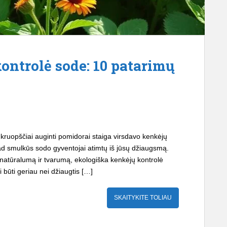
ontrolė sode: 10 patarimų
 kruopščiai auginti pomidorai staiga virsdavo kenkėjų
ad smulkūs sodo gyventojai atimtų iš jūsų džiaugsmą.
 natūralumą ir tvarumą, ekologiška kenkėjų kontrolė
 būti geriau nei džiaugtis […]
SKAITYKITE TOLIAU