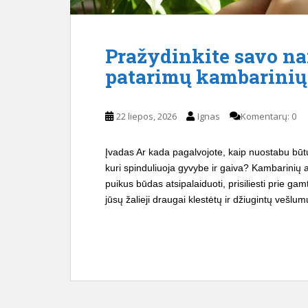
Pražydinkite savo na
patarimų kambarinių 
22 liepos, 2026
Ignas
Komentarų: 0
Įvadas Ar kada pagalvojote, kaip nuostabu būtų,
kuri spinduliuoja gyvybe ir gaiva? Kambarinių a
puikus būdas atsipalaiduoti, prisiliesti prie ga
jūsų žalieji draugai klestėtų ir džiugintų vešlum