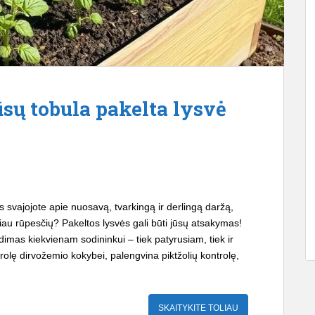
ūsų tobula pakelta lysvė
s svajojote apie nuosavą, tvarkingą ir derlingą daržą,
iau rūpesčių? Pakeltos lysvės gali būti jūsų atsakymas!
endimas kiekvienam sodininkui – tiek patyrusiam, tiek ir
rolę dirvožemio kokybei, palengvina piktžolių kontrolę,
SKAITYKITE TOLIAU