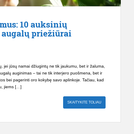
mus: 10 auksinių
augalų priežiūrai
 jei jūsų namai džiugintų ne tik jaukumu, bet ir žaluma,
ugalų auginimas – tai ne tik interjero puošmena, bet ir
mtos bei pagerinti oro kokybę savo aplinkoje. Tačiau, kad
u, jiems […]
SKAITYKITE TOLIAU