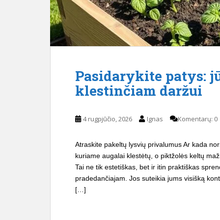
Pasidarykite patys: j
klestinčiam daržui
4 rugpjūčio, 2026
Ignas
Komentarų: 0
Atraskite pakeltų lysvių privalumus Ar kada nor
kuriame augalai klestėtų, o piktžolės keltų maž
Tai ne tik estetiškas, bet ir itin praktiškas spr
pradedančiajam. Jos suteikia jums visišką kont
[…]