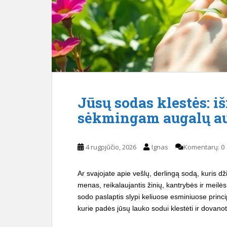
Jūsų sodas klestės: 
sėkmingam augalų au
4 rugpjūčio, 2026
Ignas
Komentarų: 0
Ar svajojate apie vešlų, derlingą sodą, kuris džiu
menas, reikalaujantis žinių, kantrybės ir meilė
sodo paslaptis slypi keliuose esminiuose princ
kurie padės jūsų lauko sodui klestėti ir dovano