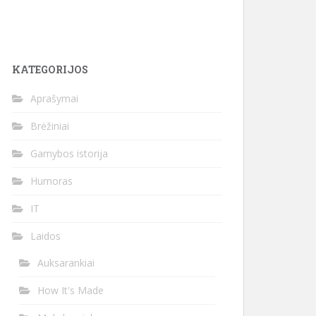
KATEGORIJOS
Aprašymai
Brėžiniai
Gamybos istorija
Humoras
IT
Laidos
Auksarankiai
How It's Made