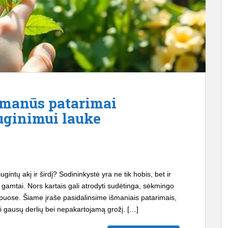
išmanūs patarimai
ginimui lauke
gintų akį ir širdį? Sodininkystė yra ne tik hobis, bet ir
s gamtai. Nors kartais gali atrodyti sudėtinga, sėkmingo
ipuose. Šiame įraše pasidalinsime išmaniais patarimais,
ti gausų derlių bei nepakartojamą grožį. […]