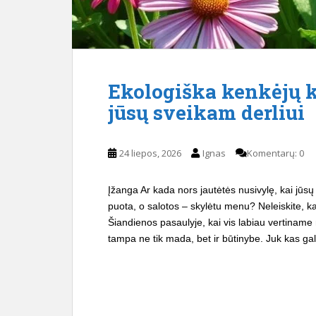
Ekologiška kenkėjų k
jūsų sveikam derliui
24 liepos, 2026
Ignas
Komentarų: 0
Įžanga Ar kada nors jautėtės nusivylę, kai jūsų
puota, o salotos – skylėtu menu? Neleiskite, k
Šiandienos pasaulyje, kai vis labiau vertiname
tampa ne tik mada, bet ir būtinybe. Juk kas gali